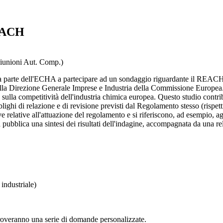
REACH
iunioni Aut. Comp.)
 da parte dell'ECHA a partecipare ad un sondaggio riguardante il REACH
dalla Direzione Generale Imprese e Industria della Commissione Europea.
sulla competitività dell'industria chimica europea. Questo studio contri
ghi di relazione e di revisione previsti dal Regolamento stesso (rispett
e relative all'attuazione del regolamento e si riferiscono, ad esempio, agli
ubblica una sintesi dei risultati dell'indagine, accompagnata da una rel
 industriale)
overanno una serie di domande personalizzate.