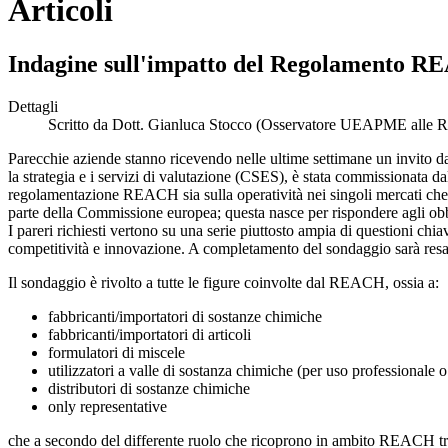
Articoli
Indagine sull'impatto del Regolamento 
Dettagli
Scritto da
Dott. Gianluca Stocco (Osservatore UEAPME alle R
Parecchie aziende stanno ricevendo nelle ultime settimane un invito
la strategia e i servizi di valutazione (CSES), è stata commissionata 
regolamentazione REACH sia sulla operatività nei singoli mercati che 
parte della Commissione europea; questa nasce per rispondere agli obbli
I pareri richiesti vertono su una serie piuttosto ampia di questioni chiav
competitività e innovazione. A completamento del sondaggio sarà resa p
Il sondaggio è rivolto a tutte le figure coinvolte dal REACH, ossia a:
fabbricanti/importatori di sostanze chimiche
fabbricanti/importatori di articoli
formulatori di miscele
utilizzatori a valle di sostanza chimiche (per uso professionale o
distributori di sostanze chimiche
only representative
che a secondo del differente ruolo che ricoprono in ambito REACH tr